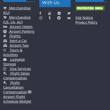
With Us
Merchandise
(EU)
Merchandise
Site Notice
(US, CA, AU)
Privacy Policy
Airport Hotels
Airport Parking
Flights
Rent a Car
Airport Taxi
Tours &
Activities
Luggage
Storage
Visa Services
Flight Delay
Compensation
Flight
Cancellation
Compensation
Airport Flight
Schedule Widget