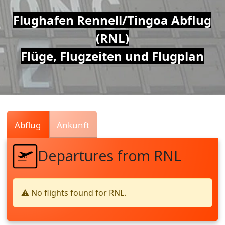
Air
Flughafen Rennell/Tingoa Abflug
(RNL)
Traffic
Flüge, Flugzeiten und Flugplan
Live
Abflug
Ankunft
Departures from RNL
⚠️ No flights found for RNL.