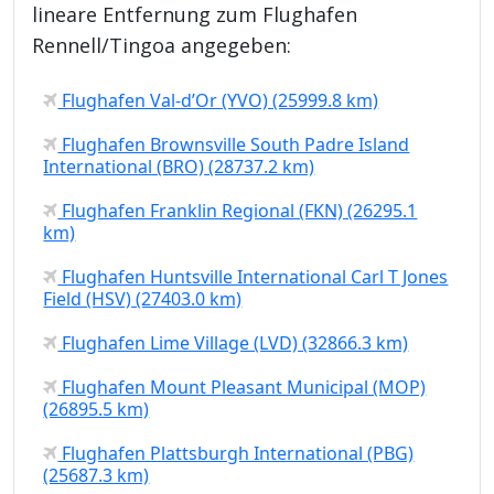
lineare Entfernung zum Flughafen
Rennell/Tingoa angegeben:
Flughafen Val-d’Or (YVO) (25999.8 km)
Flughafen Brownsville South Padre Island
International (BRO) (28737.2 km)
Flughafen Franklin Regional (FKN) (26295.1
km)
Flughafen Huntsville International Carl T Jones
Field (HSV) (27403.0 km)
Flughafen Lime Village (LVD) (32866.3 km)
Flughafen Mount Pleasant Municipal (MOP)
(26895.5 km)
Flughafen Plattsburgh International (PBG)
(25687.3 km)