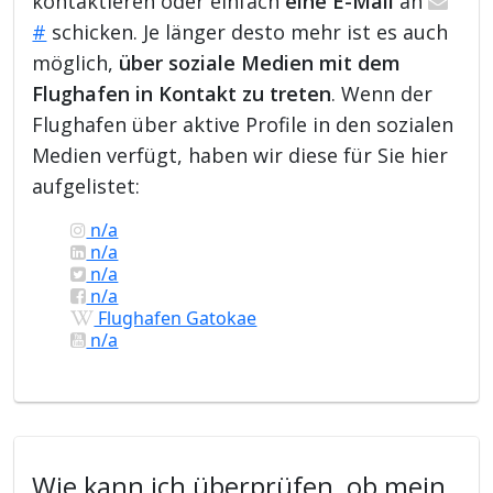
kontaktieren oder einfach
eine E-Mail
an
#
schicken. Je länger desto mehr ist es auch
möglich,
über soziale Medien mit dem
Flughafen in Kontakt zu treten
. Wenn der
Flughafen über aktive Profile in den sozialen
Medien verfügt, haben wir diese für Sie hier
aufgelistet:
n/a
n/a
n/a
n/a
Flughafen Gatokae
n/a
Wie kann ich überprüfen, ob mein