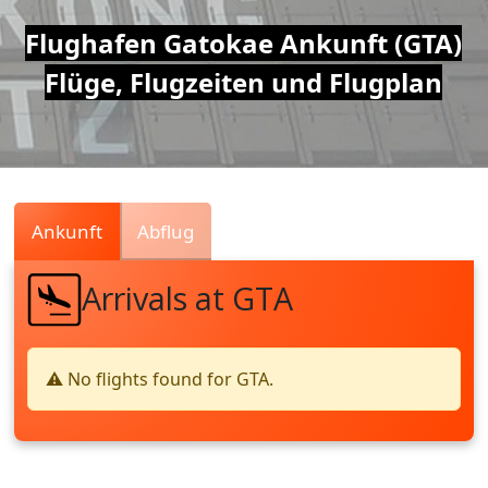
Air
Flughafen Gatokae Ankunft (GTA)
Flüge, Flugzeiten und Flugplan
Traffic
Live
Ankunft
Abflug
Arrivals at GTA
⚠️ No flights found for GTA.