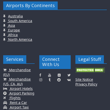
Airports By Continents
Australia
South America
Asia
Europe
Africa
North America
Services
Connect
Legal Stuff
With Us
Merchandise
(EU)
Merchandise
Site Notice
(US, CA, AU)
Privacy Policy
Airport Hotels
Airport Parking
Flights
Rent a Car
Airport Taxi