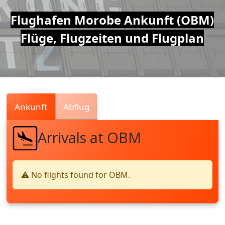
Air
Flughafen Morobe Ankunft (OBM)
Flüge, Flugzeiten und Flugplan
Traffic
Live
Ankunft
Abflug
Arrivals at OBM
⚠️ No flights found for OBM.