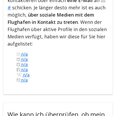
kontaktieren oder einfach
eine E-Mail
an
#
schicken. Je länger desto mehr ist es auch
möglich,
über soziale Medien mit dem
Flughafen in Kontakt zu treten
. Wenn der
Flughafen über aktive Profile in den sozialen
Medien verfügt, haben wir diese für Sie hier
aufgelistet:
n/a
n/a
n/a
n/a
n/a
n/a
Wie kann ich überprüfen, ob mein