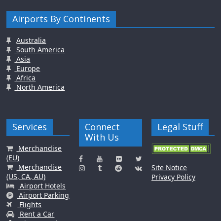
Airports By Continents
Australia
South America
Asia
Europe
Africa
North America
Services
Connect
Legal Stuff
With Us
Merchandise
(EU)
Merchandise
Site Notice
(US, CA, AU)
Privacy Policy
Airport Hotels
Airport Parking
Flights
Rent a Car