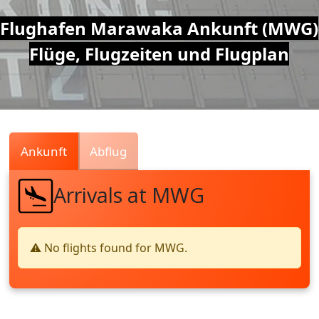
Air
Flughafen Marawaka Ankunft (MWG)
Flüge, Flugzeiten und Flugplan
Traffic
Live
Ankunft
Abflug
Arrivals at MWG
⚠️ No flights found for MWG.