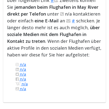
über folgenden Link
#
. Zweitens können
Sie
jemanden beim Flughafen in May River
direkt per Telefon
unter
n/a kontaktieren
oder einfach
eine E-Mail
an
#
schicken. Je
länger desto mehr ist es auch möglich,
über
soziale Medien mit dem Flughafen in
Kontakt zu treten
. Wenn der Flughafen über
aktive Profile in den sozialen Medien verfügt,
haben wir diese für Sie hier aufgelistet:
n/a
n/a
n/a
n/a
n/a
n/a