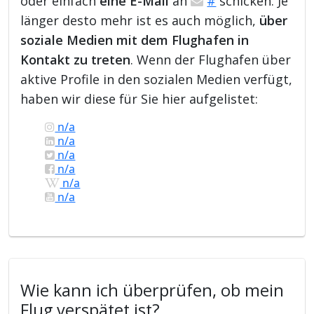
oder einfach
eine E-Mail
an
#
schicken. Je
länger desto mehr ist es auch möglich,
über
soziale Medien mit dem Flughafen in
Kontakt zu treten
. Wenn der Flughafen über
aktive Profile in den sozialen Medien verfügt,
haben wir diese für Sie hier aufgelistet:
n/a
n/a
n/a
n/a
n/a
n/a
Wie kann ich überprüfen, ob mein
Flug verspätet ist?