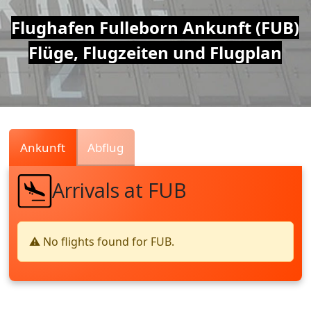
Air
Flughafen Fulleborn Ankunft (FUB)
Flüge, Flugzeiten und Flugplan
Traffic
Live
Ankunft
Abflug
Arrivals at FUB
⚠️ No flights found for FUB.