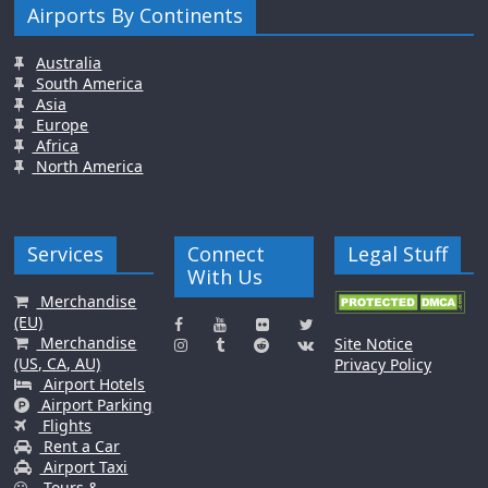
Airports By Continents
Australia
South America
Asia
Europe
Africa
North America
Services
Connect
Legal Stuff
With Us
Merchandise
(EU)
Merchandise
Site Notice
(US, CA, AU)
Privacy Policy
Airport Hotels
Airport Parking
Flights
Rent a Car
Airport Taxi
Tours &