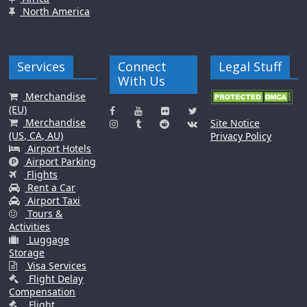
North America
Services
Connect
Legal Stuff
With Us
Merchandise
(EU)
Merchandise
Site Notice
(US, CA, AU)
Privacy Policy
Airport Hotels
Airport Parking
Flights
Rent a Car
Airport Taxi
Tours &
Activities
Luggage
Storage
Visa Services
Flight Delay
Compensation
Flight