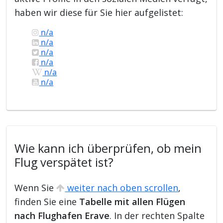
haben wir diese für Sie hier aufgelistet:
n/a
n/a
n/a
n/a
n/a
n/a
Wie kann ich überprüfen, ob mein
Flug verspätet ist?
Wenn Sie
weiter nach oben scrollen
,
finden Sie eine
Tabelle mit allen Flügen
nach Flughafen Erave
. In der rechten Spalte