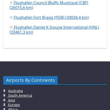
Flughafen Council Bluffs Municipal (CBF)
(26015.6 km)
Flughafen Fort Bragg (FOB) (29034.4 km)
Flughafen Daniel K Inouye International (HNL)
(33461.3 km)
Airports By Continents
Australia
South America
Asia
Europe
Africa