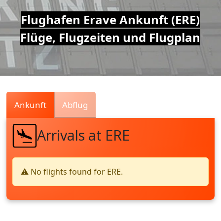
Air
Flughafen Erave Ankunft (ERE)
Flüge, Flugzeiten und Flugplan
Traffic
Live
Ankunft
Abflug
Arrivals at ERE
⚠️ No flights found for ERE.