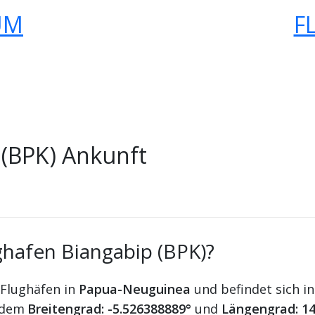
UM
F
 (BPK) Ankunft
ghafen Biangabip (BPK)?
 Flughäfen in
Papua-Neuguinea
und befindet sich i
 dem
Breitengrad: -5.526388889°
und
Längengrad: 14