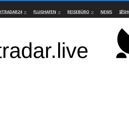
GHTRADAR24
FLUGHAFEN
REISEBÜRO
NEWS
🛒SH