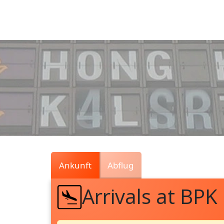
Air
Traffic
Live
Ankunft
Abflug
Arrivals at BPK