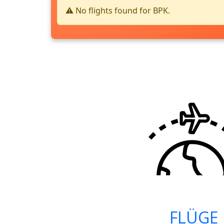
⚠️ No flights found for BPK.
FLÜGE