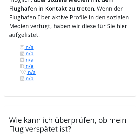
Flughafen in Kontakt zu treten
. Wenn der
Flughafen über aktive Profile in den sozialen
Medien verfügt, haben wir diese für Sie hier
aufgelistet:
n/a
n/a
n/a
n/a
n/a
n/a
Wie kann ich überprüfen, ob mein
Flug verspätet ist?