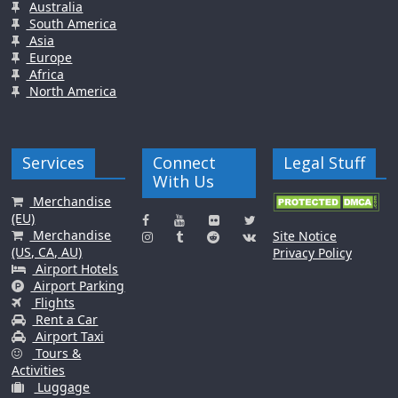
Australia
South America
Asia
Europe
Africa
North America
Services
Connect
Legal Stuff
With Us
Merchandise
(EU)
Merchandise
Site Notice
(US, CA, AU)
Privacy Policy
Airport Hotels
Airport Parking
Flights
Rent a Car
Airport Taxi
Tours &
Activities
Luggage