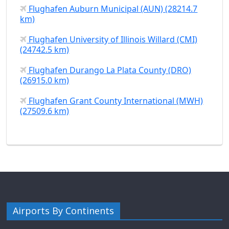
Flughafen Auburn Municipal (AUN) (28214.7
km)
Flughafen University of Illinois Willard (CMI)
(24742.5 km)
Flughafen Durango La Plata County (DRO)
(26915.0 km)
Flughafen Grant County International (MWH)
(27509.6 km)
Airports By Continents