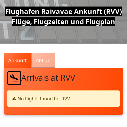
Air
Flughafen Raivavae Ankunft (RVV)
Flüge, Flugzeiten und Flugplan
Traffic
Live
Ankunft
Abflug
Arrivals at RVV
⚠️ No flights found for RVV.