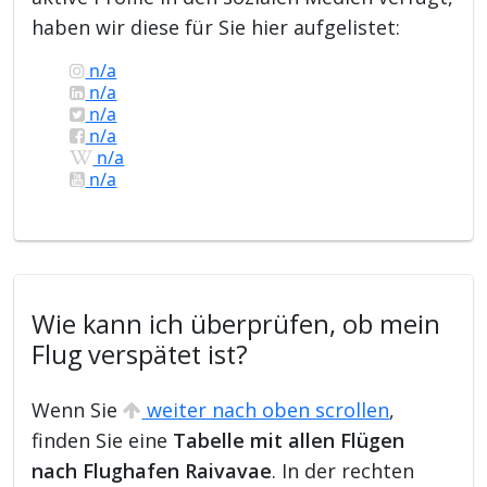
haben wir diese für Sie hier aufgelistet:
n/a
n/a
n/a
n/a
n/a
n/a
Wie kann ich überprüfen, ob mein
Flug verspätet ist?
Wenn Sie
weiter nach oben scrollen
,
finden Sie eine
Tabelle mit allen Flügen
nach Flughafen Raivavae
. In der rechten