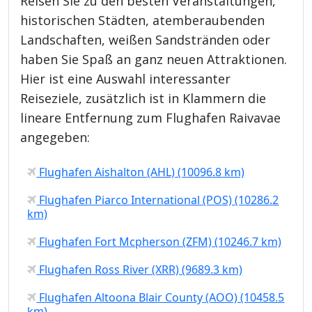
Reisen Sie zu den besten Veranstaltungen,
historischen Städten, atemberaubenden
Landschaften, weißen Sandstränden oder
haben Sie Spaß an ganz neuen Attraktionen.
Hier ist eine Auswahl interessanter
Reiseziele, zusätzlich ist in Klammern die
lineare Entfernung zum Flughafen Raivavae
angegeben:
Flughafen Aishalton (AHL) (10096.8 km)
Flughafen Piarco International (POS) (10286.2
km)
Flughafen Fort Mcpherson (ZFM) (10246.7 km)
Flughafen Ross River (XRR) (9689.3 km)
Flughafen Altoona Blair County (AOO) (10458.5
km)