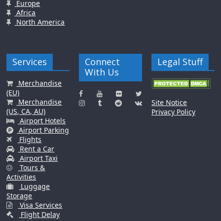
Europe
Africa
North America
Services
Connect
Legal Stuff
With Us
Merchandise
(EU)
Merchandise
Site Notice
(US, CA, AU)
Privacy Policy
Airport Hotels
Airport Parking
Flights
Rent a Car
Airport Taxi
Tours &
Activities
Luggage
Storage
Visa Services
Flight Delay