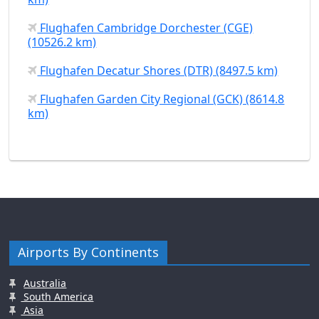
Flughafen Cambridge Dorchester (CGE)
(10526.2 km)
Flughafen Decatur Shores (DTR) (8497.5 km)
Flughafen Garden City Regional (GCK) (8614.8
km)
Airports By Continents
Australia
South America
Asia