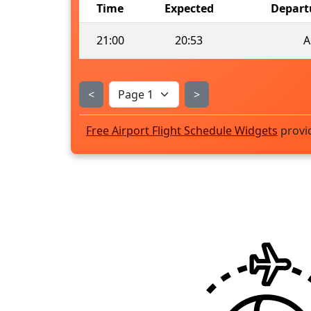
Time
Expected
Depart
21:00
20:53
A
<
>
Free Airport Flight Schedule Widgets
provi