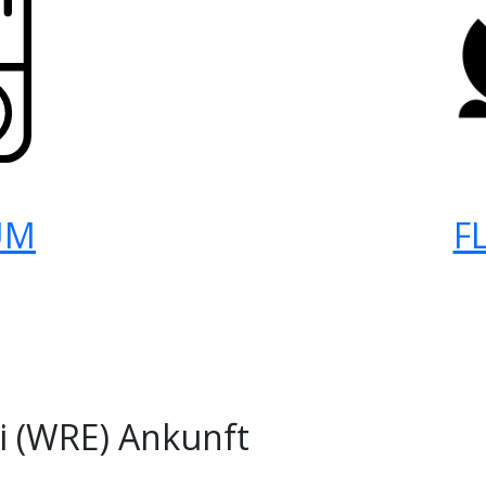
UM
F
 (WRE) Ankunft