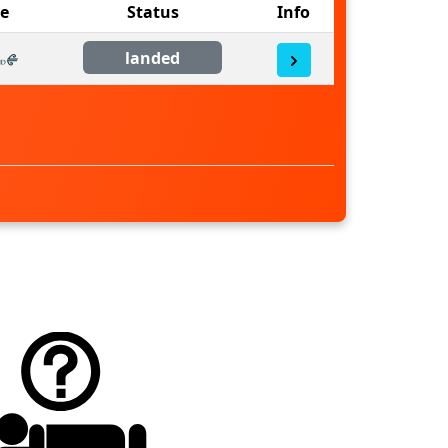
ne
Status
Info
landed