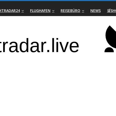
GHTRADAR24
FLUGHAFEN
REISEBÜRO
NEWS
🛒SH