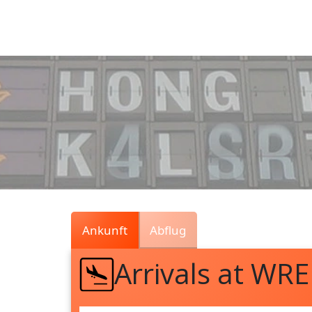
Air
Traffic
Live
Ankunft
Abflug
Arrivals at WRE