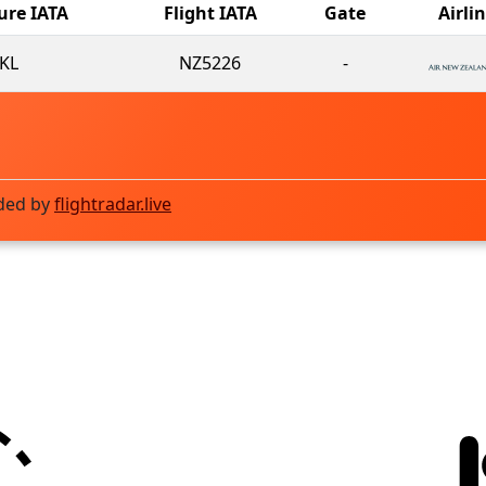
ure IATA
Flight IATA
Gate
Airli
KL
NZ5226
-
ded by
flightradar.live