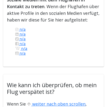
Kontakt zu treten
. Wenn der Flughafen über
aktive Profile in den sozialen Medien verfügt,
haben wir diese für Sie hier aufgelistet:
n/a
n/a
n/a
n/a
n/a
n/a
Wie kann ich überprüfen, ob mein
Flug verspätet ist?
Wenn Sie
weiter nach oben scrollen
,