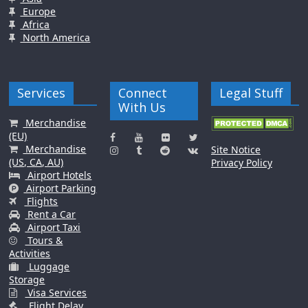
Europe
Africa
North America
Services
Connect
Legal Stuff
With Us
Merchandise
(EU)
Merchandise
Site Notice
(US, CA, AU)
Privacy Policy
Airport Hotels
Airport Parking
Flights
Rent a Car
Airport Taxi
Tours &
Activities
Luggage
Storage
Visa Services
Flight Delay