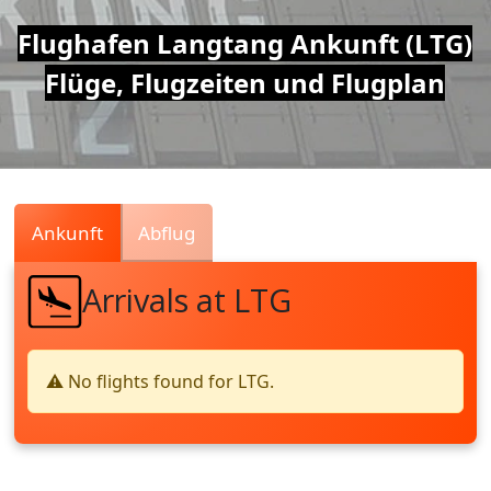
Air
Flughafen Langtang Ankunft (LTG)
Flüge, Flugzeiten und Flugplan
Traffic
Live
Ankunft
Abflug
Arrivals at LTG
⚠️ No flights found for LTG.