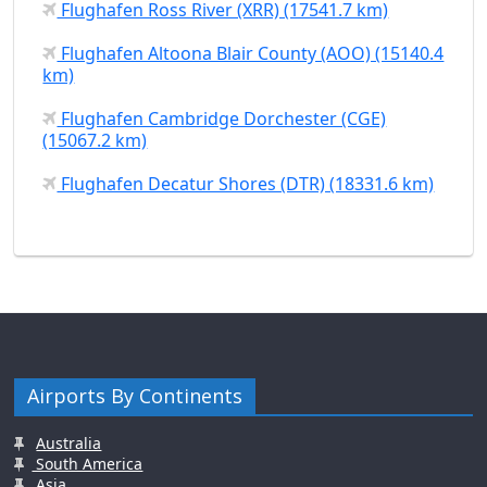
Flughafen Ross River (XRR) (17541.7 km)
Flughafen Altoona Blair County (AOO) (15140.4
km)
Flughafen Cambridge Dorchester (CGE)
(15067.2 km)
Flughafen Decatur Shores (DTR) (18331.6 km)
Airports By Continents
Australia
South America
Asia