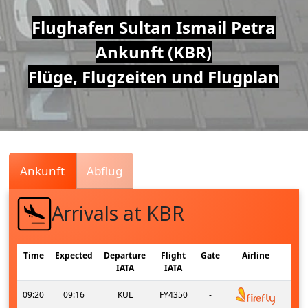
Air
Flughafen Sultan Ismail Petra
Ankunft (KBR)
Traffic
Flüge, Flugzeiten und Flugplan
Live
Ankunft
Abflug
Arrivals at KBR
Time
Expected
Departure
Flight
Gate
Airline
IATA
IATA
09:20
09:16
KUL
FY4350
-