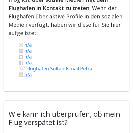
Flughafen in Kontakt zu treten
. Wenn der
Flughafen über aktive Profile in den sozialen
Medien verfügt, haben wir diese für Sie hier
aufgelistet:
n/a
n/a
n/a
n/a
Flughafen Sultan Ismail Petra
n/a
Wie kann ich überprüfen, ob mein
Flug verspätet ist?