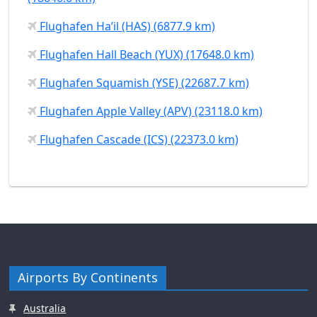
Flughafen Ha’il (HAS) (6877.9 km)
Flughafen Hall Beach (YUX) (17648.0 km)
Flughafen Squamish (YSE) (22687.7 km)
Flughafen Apple Valley (APV) (23118.0 km)
Flughafen Cascade (ICS) (22373.0 km)
Airports By Continents
Australia