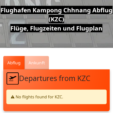
Air
Flughafen Kampong Chhnang Abflug
(KZC)
Traffic
Flüge, Flugzeiten und Flugplan
Live
Abflug
Ankunft
Departures from KZC
⚠️ No flights found for KZC.