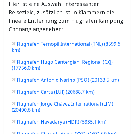
Hier ist eine Auswahl interessanter
Reiseziele, zusätzlich ist in Klammern die
lineare Entfernung zum Flughafen Kampong
Chhnang angegeben:
Flughafen Ternopil International (TNL) (8599.6
km)
Flughafen Hugo Cantergiani Regional (CXJ)
(17756.0 km)
Flughafen Antonio Narino (PSO) (20133.5 km)
Flughafen Carta (LUI) (20688.7 km)
Flughafen Jorge Chávez International (LIM)
(20400.6 km)
Flughafen Havadarya (HDR) (5335.1 km)
Flughafen Charlottetown (YYG) (16715.9 km)