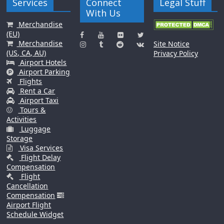
Services
Connect
Legal Stuff
With Us
Merchandise
(EU)
Merchandise
Site Notice
(US, CA, AU)
Privacy Policy
Airport Hotels
Airport Parking
Flights
Rent a Car
Airport Taxi
Tours &
Activities
Luggage
Storage
Visa Services
Flight Delay
Compensation
Flight
Cancellation
Compensation
Airport Flight
Schedule Widget