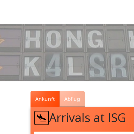
Air
Traffic
Live
Ankunft
Abflug
Arrivals at ISG