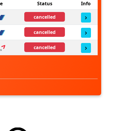
ne
Status
Info
cancelled
cancelled
cancelled