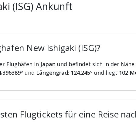
ki (ISG) Ankunft
hafen New Ishigaki (ISG)?
der Flughäfen in
Japan
und befindet sich in der Nähe
4.396389°
und
Längengrad: 124.245°
und liegt
102 M
ten Flugtickets für eine Reise na