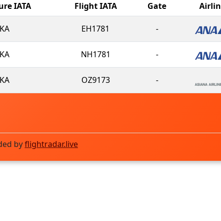
ure IATA
Flight IATA
Gate
Airli
KA
EH1781
-
KA
NH1781
-
KA
OZ9173
-
ded by
flightradar.live