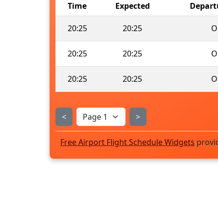
Time
Expected
Depart
20:25
20:25
O
20:25
20:25
O
20:25
20:25
O
<
>
Free Airport Flight Schedule Widgets
provi