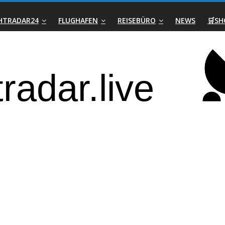
GHTRADAR24
FLUGHAFEN
REISEBÜRO
NEWS
🛒SH