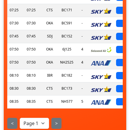
07:25
07:25
CTS
BC171
-
sch
07:30
07:30
OKA
BC591
-
sch
07:45
07:45
SDJ
BC152
-
sch
07:50
07:50
OKA
6J125
4
sch
07:50
07:50
OKA
NH2525
4
sch
08:10
08:10
IBR
BC182
-
sch
08:30
08:30
CTS
BC173
-
sch
08:35
08:35
CTS
NH577
5
sch
<
>