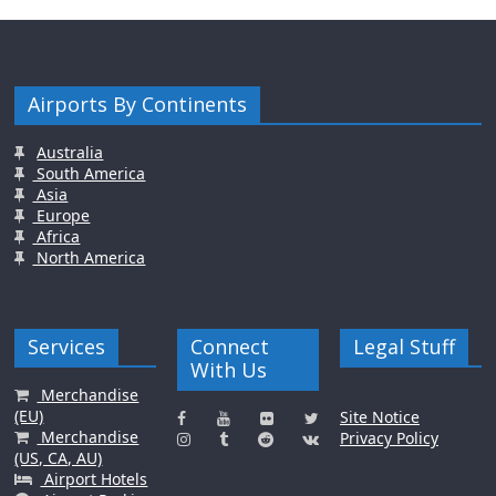
Airports By Continents
Australia
South America
Asia
Europe
Africa
North America
Services
Connect
Legal Stuff
With Us
Merchandise
(EU)
Site Notice
Merchandise
Privacy Policy
(US, CA, AU)
Airport Hotels