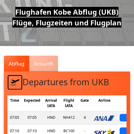
Air
Flughafen Kobe Abflug (UKB)
Flüge, Flugzeiten und Flugplan
Traffic
Live
Abflug
Ankunft
Departures from UKB
Time
Expected
Arrival
Flight
Gate
Airline
S
IATA
IATA
07:05
07:05
HND
NH412
4
sch
07:10
07:10
HND
BC100
-
sch