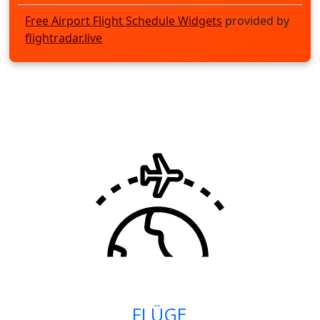
Free Airport Flight Schedule Widgets
provided by
flightradar.live
FLÜGE