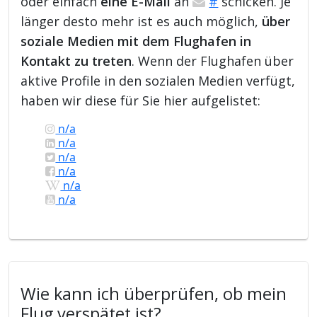
oder einfach
eine E-Mail
an
#
schicken. Je
länger desto mehr ist es auch möglich,
über
soziale Medien mit dem Flughafen in
Kontakt zu treten
. Wenn der Flughafen über
aktive Profile in den sozialen Medien verfügt,
haben wir diese für Sie hier aufgelistet:
n/a
n/a
n/a
n/a
n/a
n/a
Wie kann ich überprüfen, ob mein
Flug verspätet ist?