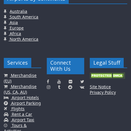
Australia
South America
Asia
Europe
Africa
North America
Services
Connect
Legal Stuff
With Us
Merchandise
(EU)
Merchandise
Site Notice
(US, CA, AU)
Privacy Policy
Airport Hotels
Airport Parking
Flights
Rent a Car
Airport Taxi
Tours &
Activities