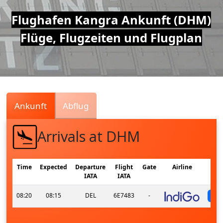
Air
Flughafen Kangra Ankunft (DHM)
Flüge, Flugzeiten und Flugplan
Traffic
Live
Ankunft
Abflug
Arrivals at DHM
Time
Expected
Departure
Flight
Gate
Airline
IATA
IATA
08:20
08:15
DEL
6E7483
-