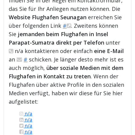
finden Sie in der Regel ein Kontaktformular,
das Sie für Ihr Anliegen nutzen können. Die
Website Flughafen Seunagan
erreichen Sie
über folgenden Link
#
. Zweitens können
Sie
jemanden beim Flughafen in Insel
Parapat-Sumatra direkt per Telefon
unter
n/a kontaktieren oder einfach
eine E-Mail
an
#
schicken. Je länger desto mehr ist es
auch möglich,
über soziale Medien mit dem
Flughafen in Kontakt zu treten
. Wenn der
Flughafen über aktive Profile in den sozialen
Medien verfügt, haben wir diese für Sie hier
aufgelistet:
n/a
n/a
n/a
n/a