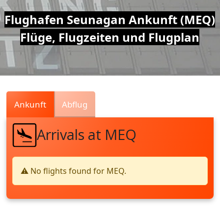
Air
Flughafen Seunagan Ankunft (MEQ)
Flüge, Flugzeiten und Flugplan
Traffic
Live
Ankunft
Abflug
Arrivals at MEQ
⚠️ No flights found for MEQ.