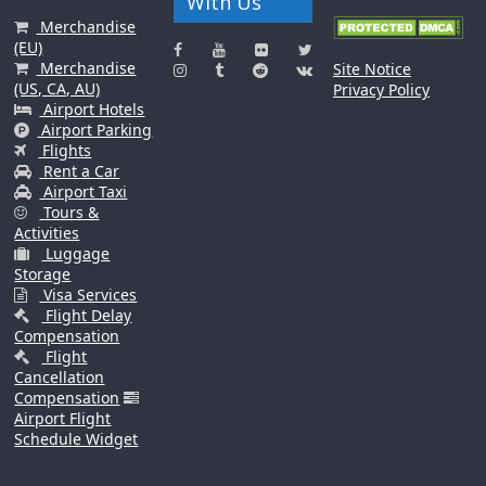
With Us
Merchandise
(EU)
Merchandise
Site Notice
(US, CA, AU)
Privacy Policy
Airport Hotels
Airport Parking
Flights
Rent a Car
Airport Taxi
Tours &
Activities
Luggage
Storage
Visa Services
Flight Delay
Compensation
Flight
Cancellation
Compensation
Airport Flight
Schedule Widget