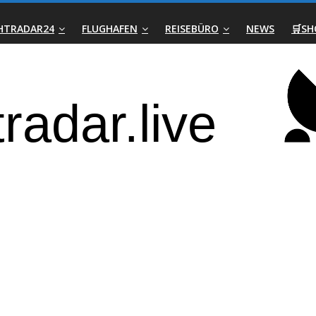
GHTRADAR24
FLUGHAFEN
REISEBÜRO
NEWS
🛒SH