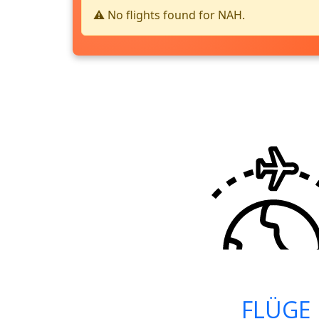
⚠️ No flights found for NAH.
FLÜGE