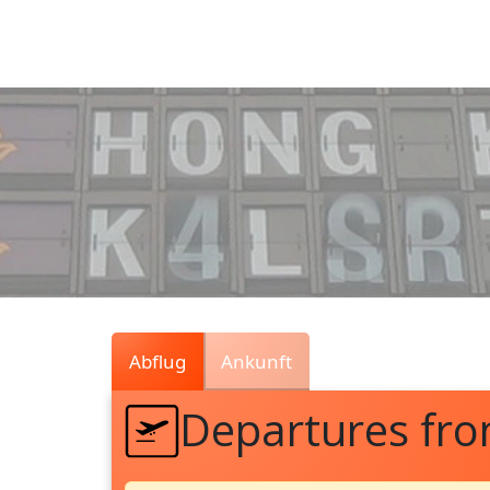
Air
Traffic
Live
Abflug
Ankunft
Departures fr