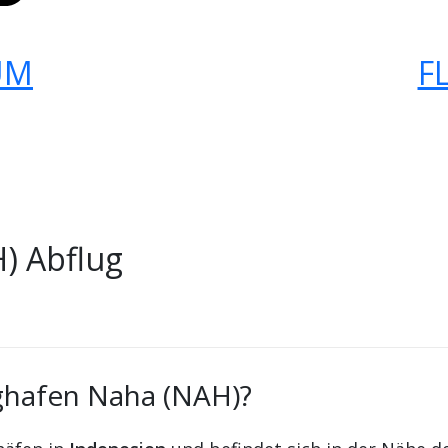
UM
F
) Abflug
ughafen Naha (NAH)?