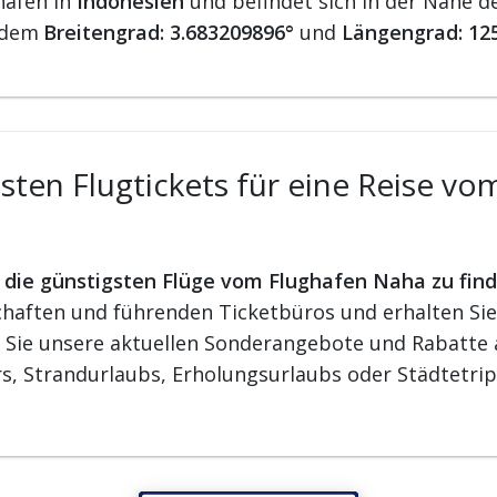
häfen in
Indonesien
und befindet sich in der Nähe d
 dem
Breitengrad: 3.683209896°
und
Längengrad: 12
ten Flugtickets für eine Reise v
r die günstigsten Flüge vom Flughafen Naha zu fin
aften und führenden Ticketbüros und erhalten Sie d
n Sie unsere aktuellen Sonderangebote und Rabatte a
s, Strandurlaubs, Erholungsurlaubs oder Städtetrip