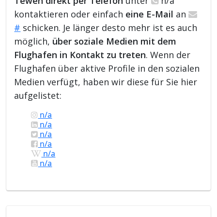
Teweh direkt per Telefon
unter
n/a
kontaktieren oder einfach
eine E-Mail
an
#
schicken. Je länger desto mehr ist es auch
möglich,
über soziale Medien mit dem
Flughafen in Kontakt zu treten
. Wenn der
Flughafen über aktive Profile in den sozialen
Medien verfügt, haben wir diese für Sie hier
aufgelistet:
n/a
n/a
n/a
n/a
n/a
n/a