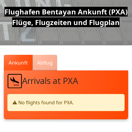
Air
Flughafen Bentayan Ankunft (PXA)
Flüge, Flugzeiten und Flugplan
Traffic
Live
Ankunft
Abflug
Arrivals at PXA
⚠️ No flights found for PXA.