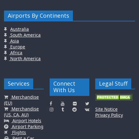
Airports By Continents
Australia
South America
Asia
Europe
Africa
North America
Services
Connect
Legal Stuff
With Us
Merchandise
(EU)
Merchandise
Site Notice
(US, CA, AU)
Privacy Policy
Airport Hotels
Airport Parking
Flights
Rent a Car