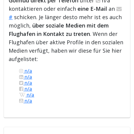
Golmud direkt per Telefon
unter
n/a
kontaktieren oder einfach
eine E-Mail
an
#
schicken. Je länger desto mehr ist es auch
möglich,
über soziale Medien mit dem
Flughafen in Kontakt zu treten
. Wenn der
Flughafen über aktive Profile in den sozialen
Medien verfügt, haben wir diese für Sie hier
aufgelistet:
n/a
n/a
n/a
n/a
n/a
n/a