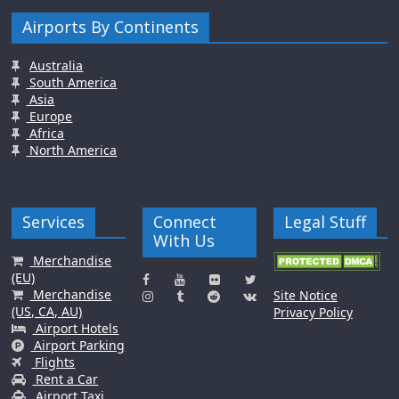
Airports By Continents
Australia
South America
Asia
Europe
Africa
North America
Services
Connect
Legal Stuff
With Us
Merchandise
(EU)
Merchandise
Site Notice
(US, CA, AU)
Privacy Policy
Airport Hotels
Airport Parking
Flights
Rent a Car
Airport Taxi