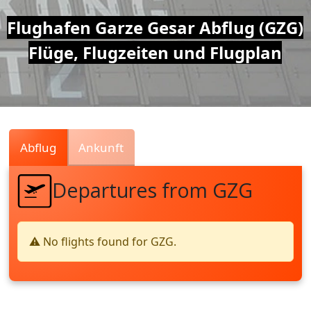
Air
Flughafen Garze Gesar Abflug (GZG)
Flüge, Flugzeiten und Flugplan
Traffic
Live
Abflug
Ankunft
Departures from GZG
⚠️ No flights found for GZG.