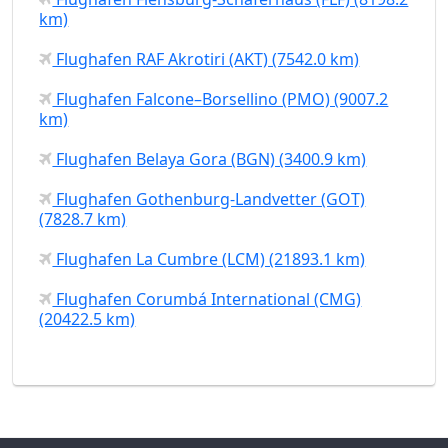
km)
Flughafen RAF Akrotiri (AKT) (7542.0 km)
Flughafen Falcone–Borsellino (PMO) (9007.2
km)
Flughafen Belaya Gora (BGN) (3400.9 km)
Flughafen Gothenburg-Landvetter (GOT)
(7828.7 km)
Flughafen La Cumbre (LCM) (21893.1 km)
Flughafen Corumbá International (CMG)
(20422.5 km)