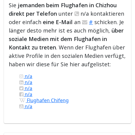
Sie
jemanden beim Flughafen in Chizhou
direkt per Telefon
unter
n/a kontaktieren
oder einfach
eine E-Mail
an
#
schicken. Je
länger desto mehr ist es auch möglich,
über
soziale Medien mit dem Flughafen in
Kontakt zu treten
. Wenn der Flughafen über
aktive Profile in den sozialen Medien verfügt,
haben wir diese für Sie hier aufgelistet:
n/a
n/a
n/a
n/a
Flughafen Chifeng
n/a