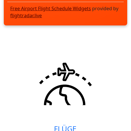
Free Airport Flight Schedule Widgets
provided by
flightradar.live
FLÜGE