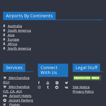
Airports By Continents
Australia
South America
Asia
Europe
Africa
North America
Services
Connect
Legal Stuff
With Us
Merchandise
(EU)
Merchandise
Site Notice
(US, CA, AU)
Privacy Policy
Airport Hotels
Airport Parking
Flights