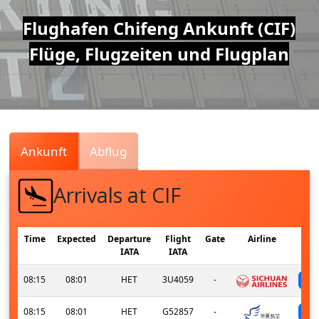
Air
Flughafen Chifeng Ankunft (CIF)
Flüge, Flugzeiten und Flugplan
Traffic
Live
Ankunft
Abflug
Arrivals at CIF
Time
Expected
Departure
Flight
Gate
Airline
IATA
IATA
08:15
08:01
HET
3U4059
-
08:15
08:01
HET
G52857
-