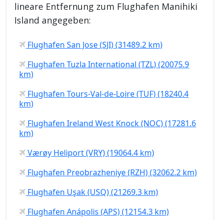
lineare Entfernung zum Flughafen Manihiki
Island angegeben:
Flughafen San Jose (SJI) (31489.2 km)
Flughafen Tuzla International (TZL) (20075.9
km)
Flughafen Tours-Val-de-Loire (TUF) (18240.4
km)
Flughafen Ireland West Knock (NOC) (17281.6
km)
Værøy Heliport (VRY) (19064.4 km)
Flughafen Preobrazheniye (RZH) (32062.2 km)
Flughafen Uşak (USQ) (21269.3 km)
Flughafen Anápolis (APS) (12154.3 km)