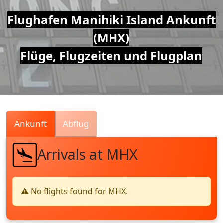
Air
Flughafen Manihiki Island Ankunft
(MHX)
Traffic
Flüge, Flugzeiten und Flugplan
Live
Ankunft
Abflug
Arrivals at MHX
⚠️ No flights found for MHX.