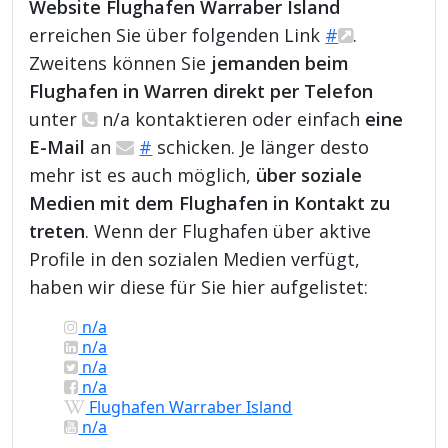
Website Flughafen Warraber Island
erreichen Sie über folgenden Link
#
.
Zweitens können Sie
jemanden beim
Flughafen in Warren direkt per Telefon
unter
n/a kontaktieren oder einfach
eine
E-Mail
an
#
schicken. Je länger desto
mehr ist es auch möglich,
über soziale
Medien mit dem Flughafen in Kontakt zu
treten
. Wenn der Flughafen über aktive
Profile in den sozialen Medien verfügt,
haben wir diese für Sie hier aufgelistet:
n/a
n/a
n/a
n/a
Flughafen Warraber Island
n/a