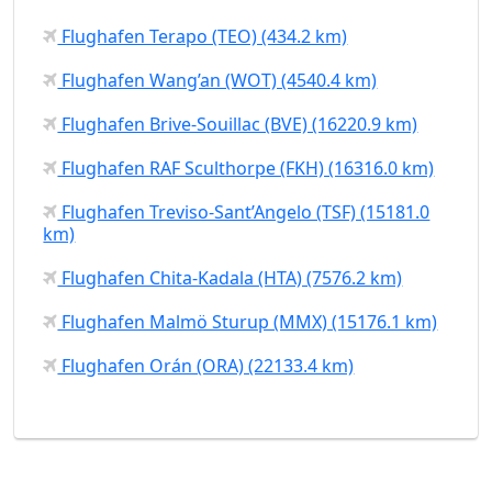
Flughafen Terapo (TEO) (434.2 km)
Flughafen Wang’an (WOT) (4540.4 km)
Flughafen Brive-Souillac (BVE) (16220.9 km)
Flughafen RAF Sculthorpe (FKH) (16316.0 km)
Flughafen Treviso-Sant’Angelo (TSF) (15181.0
km)
Flughafen Chita-Kadala (HTA) (7576.2 km)
Flughafen Malmö Sturup (MMX) (15176.1 km)
Flughafen Orán (ORA) (22133.4 km)