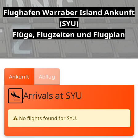
Air
Flughafen Warraber Island Ankunft
(SYU)
Traffic
Flüge, Flugzeiten und Flugplan
Live
Ankunft
Abflug
Arrivals at SYU
⚠️ No flights found for SYU.