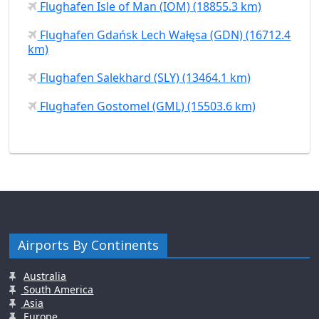
Flughafen Isle of Man (IOM) (18855.3 km)
Flughafen Gdańsk Lech Wałęsa (GDN) (16712.4
km)
Flughafen Salekhard (SLY) (13464.1 km)
Flughafen Gostomel (GML) (15503.6 km)
Airports By Continents
Australia
South America
Asia
Europe