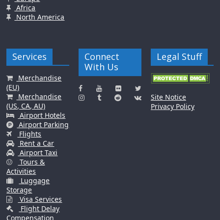
Africa
North America
Services
Connect
Legal Stuff
With Us
Merchandise
(EU)
Merchandise
Site Notice
(US, CA, AU)
Privacy Policy
Airport Hotels
Airport Parking
Flights
Rent a Car
Airport Taxi
Tours &
Activities
Luggage
Storage
Visa Services
Flight Delay
Compensation