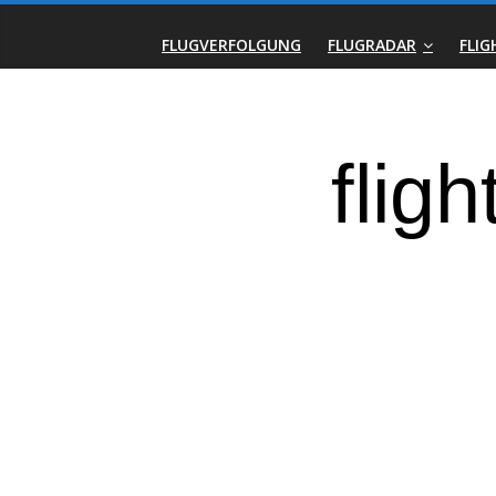
Zum
Real-
Inhalt
FLUGVERFOLGUNG
FLUGRADAR
FLI
springen
Time
Flight
Tracker
|
Flightradar.live
|
Watch