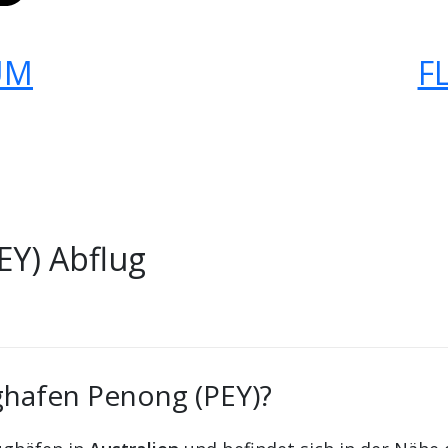
UM
F
EY) Abflug
ghafen Penong (PEY)?