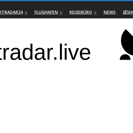
GHTRADAR24
FLUGHAFEN
REISEBÜRO
NEWS
🛒SH