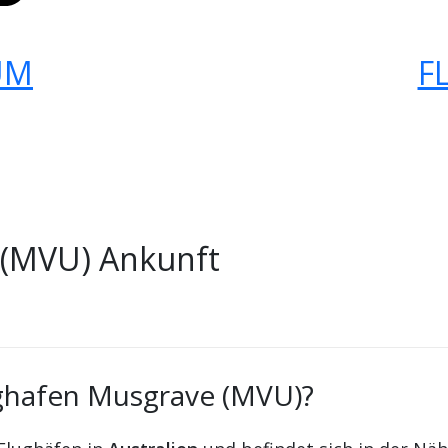
UM
F
 (MVU) Ankunft
ughafen Musgrave (MVU)?