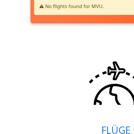
⚠️ No flights found for MVU.
FLÜGE