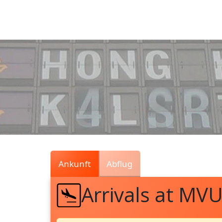
Air
Traffic
Live
Ankunft
Abflug
Arrivals at MV