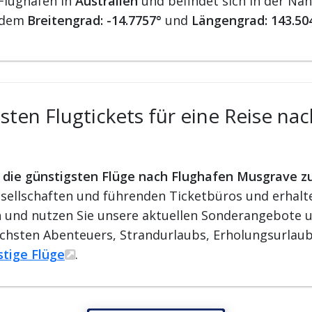
 Flughäfen in
Australien
und befindet sich in der Nä
 dem
Breitengrad: -14.7757°
und
Längengrad: 143.50
ten Flugtickets für eine Reise na
r die günstigsten Flüge nach Flughafen Musgrave z
ellschaften und führenden Ticketbüros und erhalten
ren und nutzen Sie unsere aktuellen Sonderangebote u
ächsten Abenteuers, Strandurlaubs, Erholungsurlaub
stige Flüge
.