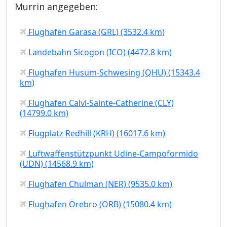
Murrin angegeben:
Flughafen Garasa (GRL) (3532.4 km)
Landebahn Sicogon (ICO) (4472.8 km)
Flughafen Husum-Schwesing (QHU) (15343.4
km)
Flughafen Calvi-Sainte-Catherine (CLY)
(14799.0 km)
Flugplatz Redhill (KRH) (16017.6 km)
Luftwaffenstützpunkt Udine-Campoformido
(UDN) (14568.9 km)
Flughafen Chulman (NER) (9535.0 km)
Flughafen Örebro (ORB) (15080.4 km)