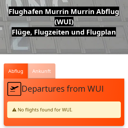
Air
Flughafen Murrin Murrin Abflug
(WUI)
Traffic
Flüge, Flugzeiten und Flugplan
Live
Abflug
Ankunft
Departures from WUI
⚠️ No flights found for WUI.