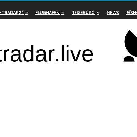
GHTRADAR24
FLUGHAFEN
REISEBÜRO
NEWS
🛒SH