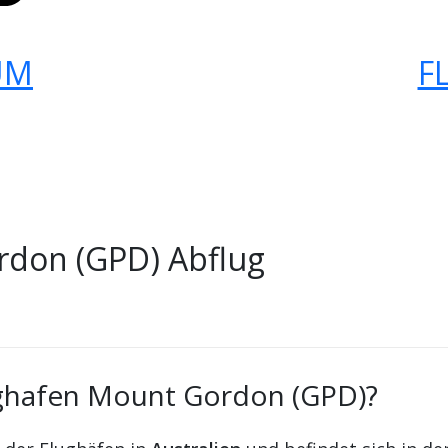
UM
F
don (GPD) Abflug
ughafen Mount Gordon (GPD)?