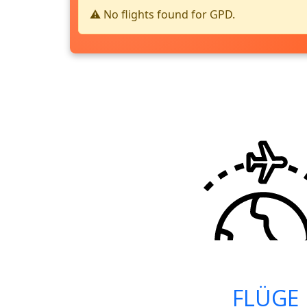
⚠️ No flights found for GPD.
FLÜGE