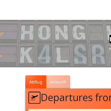
Air
Traffic
Live
Abflug
Ankunft
Departures fr