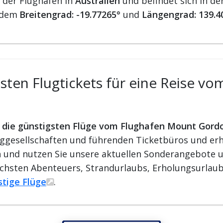
 der Flughäfen in
Australien
und befindet sich in de
 dem
Breitengrad: -19.77265°
und
Längengrad: 139.4
sten Flugtickets für eine Reise v
r die günstigsten Flüge vom Flughafen Mount Gord
ggesellschaften und führenden Ticketbüros und erha
ren und nutzen Sie unsere aktuellen Sonderangebote u
ächsten Abenteuers, Strandurlaubs, Erholungsurlaub
stige Flüge
.