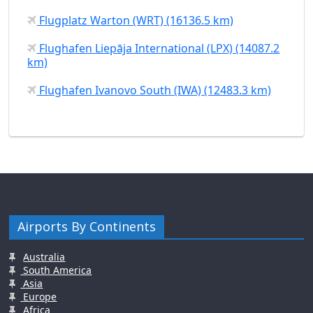
Flugplatz Warton (WRT) (16136.5 km)
Flughafen Liepāja International (LPX) (14087.2
km)
Flughafen Ivanovo South (IWA) (12483.3 km)
Airports By Continents
Australia
South America
Asia
Europe
Africa