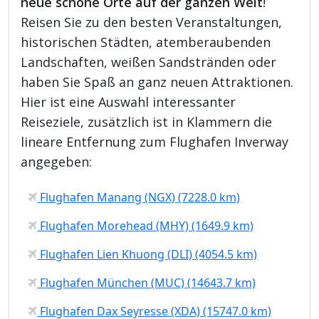
neue schöne Orte auf der ganzen Welt
!
Reisen Sie zu den besten Veranstaltungen,
historischen Städten, atemberaubenden
Landschaften, weißen Sandstränden oder
haben Sie Spaß an ganz neuen Attraktionen.
Hier ist eine Auswahl interessanter
Reiseziele, zusätzlich ist in Klammern die
lineare Entfernung zum Flughafen Inverway
angegeben:
Flughafen Manang (NGX) (7228.0 km)
Flughafen Morehead (MHY) (1649.9 km)
Flughafen Lien Khuong (DLI) (4054.5 km)
Flughafen München (MUC) (14643.7 km)
Flughafen Dax Seyresse (XDA) (15747.0 km)