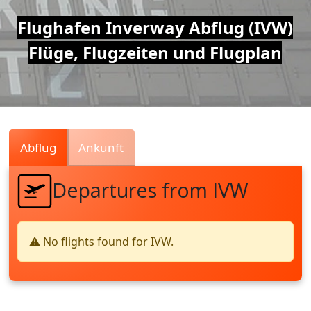
Air
Flughafen Inverway Abflug (IVW)
Flüge, Flugzeiten und Flugplan
Traffic
Live
Abflug
Ankunft
Departures from IVW
⚠️ No flights found for IVW.