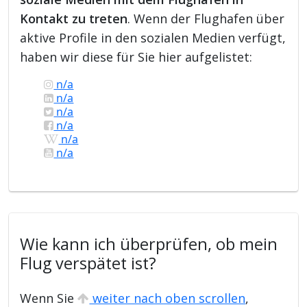
Kontakt zu treten
. Wenn der Flughafen über
aktive Profile in den sozialen Medien verfügt,
haben wir diese für Sie hier aufgelistet:
n/a
n/a
n/a
n/a
n/a
n/a
Wie kann ich überprüfen, ob mein
Flug verspätet ist?
Wenn Sie
weiter nach oben scrollen
,