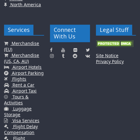
North America
Services
Connect
Legal Stuff
With Us
Merchandise
(EU)
Merchandise
Site Notice
(US, CA, AU)
Privacy Policy
Airport Hotels
Airport Parking
Flights
Rent a Car
Airport Taxi
Tours &
Activities
Luggage
Storage
Visa Services
Flight Delay
Compensation
Flight