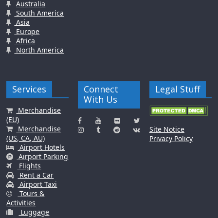
Australia
South America
Asia
Europe
Africa
North America
Services
Connect
Legal Stuff
With Us
Merchandise
(EU)
Merchandise
Site Notice
(US, CA, AU)
Privacy Policy
Airport Hotels
Airport Parking
Flights
Rent a Car
Airport Taxi
Tours &
Activities
Luggage