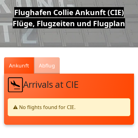
Air
Flughafen Collie Ankunft (CIE)
Flüge, Flugzeiten und Flugplan
Traffic
Live
Ankunft
Abflug
Arrivals at CIE
⚠️ No flights found for CIE.