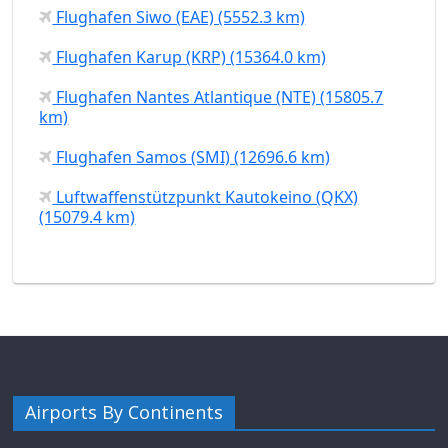
Flughafen Siwo (EAE) (5552.3 km)
Flughafen Karup (KRP) (15364.0 km)
Flughafen Nantes Atlantique (NTE) (15805.7
km)
Flughafen Samos (SMI) (12696.6 km)
Luftwaffenstützpunkt Kautokeino (QKX)
(15079.4 km)
Airports By Continents