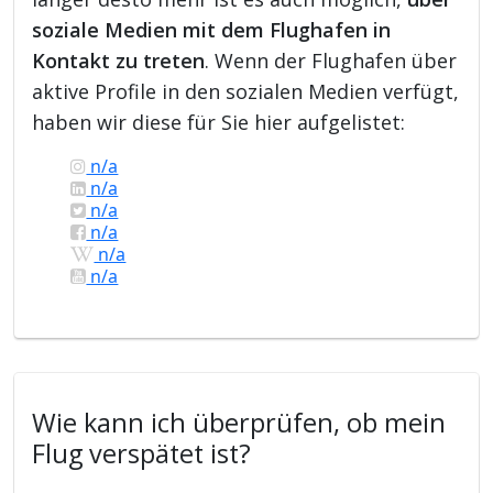
soziale Medien mit dem Flughafen in
Kontakt zu treten
. Wenn der Flughafen über
aktive Profile in den sozialen Medien verfügt,
haben wir diese für Sie hier aufgelistet:
n/a
n/a
n/a
n/a
n/a
n/a
Wie kann ich überprüfen, ob mein
Flug verspätet ist?