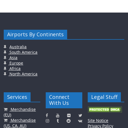
Airports By Continents
Australia
South America
Asia
Europe
Africa
North America
Services
Connect
Legal Stuff
With Us
Merchandise
(EU)
Merchandise
Site Notice
(US, CA, AU)
Privacy Policy