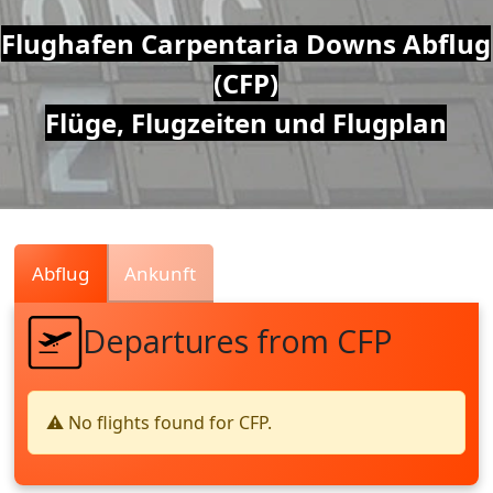
Air
Flughafen Carpentaria Downs Abflug
(CFP)
Traffic
Flüge, Flugzeiten und Flugplan
Live
Abflug
Ankunft
Departures from CFP
⚠️ No flights found for CFP.