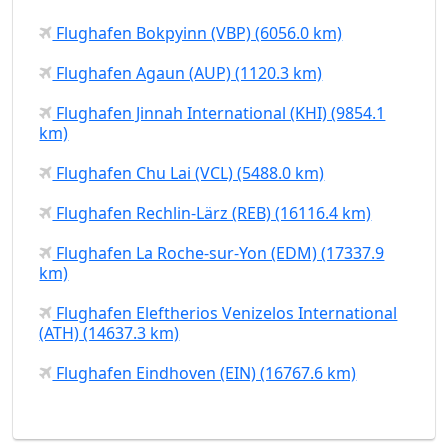
Flughafen Bokpyinn (VBP) (6056.0 km)
Flughafen Agaun (AUP) (1120.3 km)
Flughafen Jinnah International (KHI) (9854.1
km)
Flughafen Chu Lai (VCL) (5488.0 km)
Flughafen Rechlin-Lärz (REB) (16116.4 km)
Flughafen La Roche-sur-Yon (EDM) (17337.9
km)
Flughafen Eleftherios Venizelos International
(ATH) (14637.3 km)
Flughafen Eindhoven (EIN) (16767.6 km)