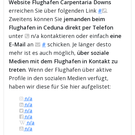
Website Flughafen Carpentaria Downs
erreichen Sie über folgenden Link
#
.
Zweitens können Sie
jemanden beim
Flughafen in Ceduna direkt per Telefon
unter
n/a kontaktieren oder einfach
eine
E-Mail
an
#
schicken. Je länger desto
mehr ist es auch möglich,
über soziale
Medien mit dem Flughafen in Kontakt zu
treten
. Wenn der Flughafen über aktive
Profile in den sozialen Medien verfügt,
haben wir diese für Sie hier aufgelistet:
n/a
n/a
n/a
n/a
n/a
n/a