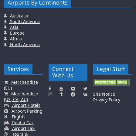
Airports By Continents
Australia
South America
Asia
Europe
Africa
North America
Services
Connect
Legal Stuff
With Us
Merchandise
(EU)
Merchandise
Site Notice
(US, CA, AU)
Privacy Policy
Airport Hotels
Airport Parking
Flights
Rent a Car
Airport Taxi
Tours &