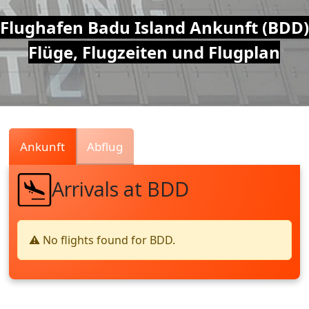
Air
Flughafen Badu Island Ankunft (BDD)
Flüge, Flugzeiten und Flugplan
Traffic
Live
Ankunft
Abflug
Arrivals at BDD
⚠️ No flights found for BDD.