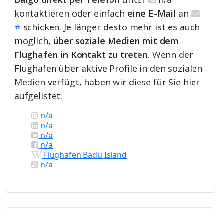
kontaktieren oder einfach
eine E-Mail
an
#
schicken. Je länger desto mehr ist es auch
möglich,
über soziale Medien mit dem
Flughafen in Kontakt zu treten
. Wenn der
Flughafen über aktive Profile in den sozialen
Medien verfügt, haben wir diese für Sie hier
aufgelistet:
n/a
n/a
n/a
n/a
Flughafen Badu Island
n/a