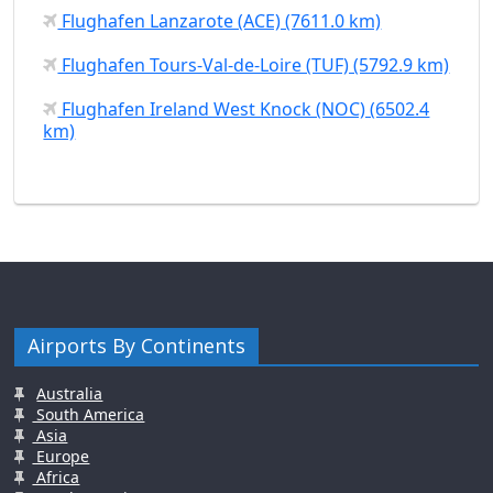
Flughafen Lanzarote (ACE) (7611.0 km)
Flughafen Tours-Val-de-Loire (TUF) (5792.9 km)
Flughafen Ireland West Knock (NOC) (6502.4
km)
Airports By Continents
Australia
South America
Asia
Europe
Africa