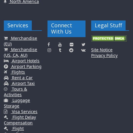
North America
Services
Connect
Legal Stuff
With Us
Merchandise
(EU)
Merchandise
Site Notice
(US, CA, AU)
Privacy Policy
Airport Hotels
Airport Parking
Flights
Rent a Car
Airport Taxi
Tours &
Activities
Luggage
Storage
Visa Services
Flight Delay
Compensation
Flight