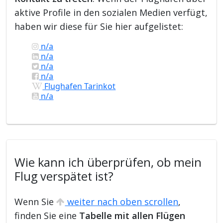
aktive Profile in den sozialen Medien verfügt,
haben wir diese für Sie hier aufgelistet:
n/a
n/a
n/a
n/a
Flughafen Tarinkot
n/a
Wie kann ich überprüfen, ob mein
Flug verspätet ist?
Wenn Sie
weiter nach oben scrollen
,
finden Sie eine
Tabelle mit allen Flügen