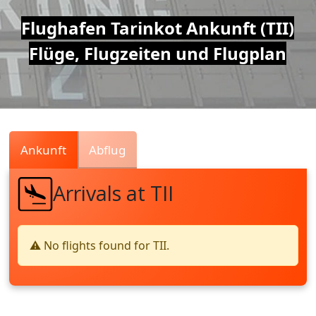
Air
Flughafen Tarinkot Ankunft (TII)
Flüge, Flugzeiten und Flugplan
Traffic
Live
Ankunft
Abflug
Arrivals at TII
⚠️ No flights found for TII.