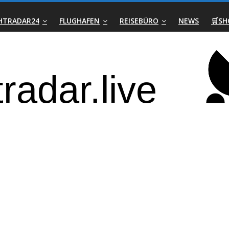
GHTRADAR24
FLUGHAFEN
REISEBÜRO
NEWS
🛒SH