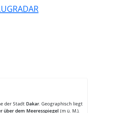
LUGRADAR
he der Stadt
Dakar
. Geographisch liegt
r über dem Meeresspiegel
(m ü. M.).