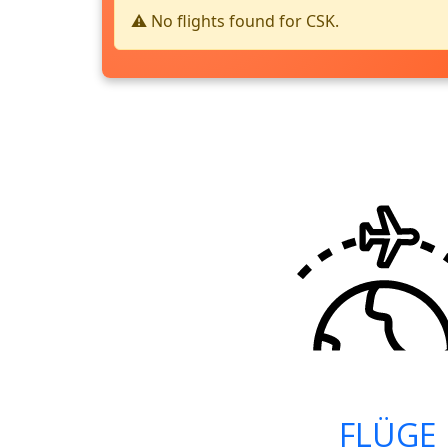
⚠️ No flights found for CSK.
FLÜGE