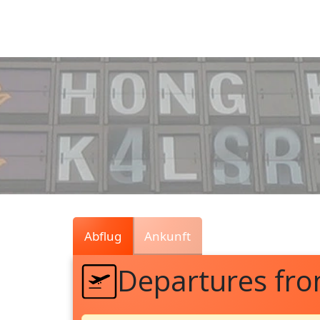
Air
Traffic
Live
Abflug
Ankunft
Departures fr