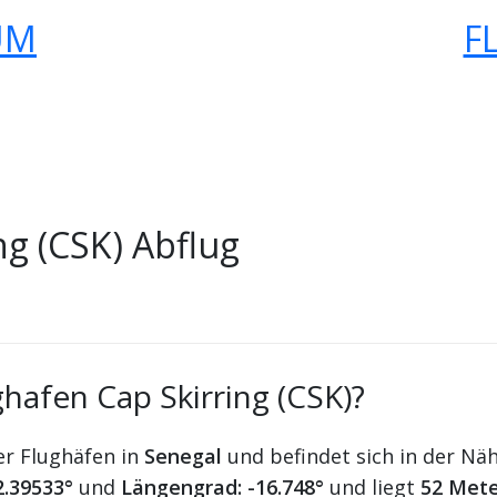
UM
F
ng (CSK) Abflug
hafen Cap Skirring (CSK)?
er Flughäfen in
Senegal
und befindet sich in der Nä
2.39533°
und
Längengrad: -16.748°
und liegt
52 Mete