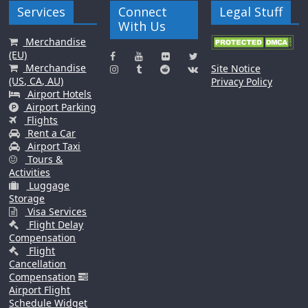
Services
Connect
Legal Stuff
With Us
Merchandise
(EU)
Merchandise
Site Notice
(US, CA, AU)
Privacy Policy
Airport Hotels
Airport Parking
Flights
Rent a Car
Airport Taxi
Tours &
Activities
Luggage
Storage
Visa Services
Flight Delay
Compensation
Flight
Cancellation
Compensation
Airport Flight
Schedule Widget