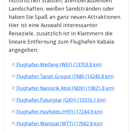
historischen Städten, atemberaubenden
Landschaften, weißen Sandstränden oder
haben Sie Spaß an ganz neuen Attraktionen.
Hier ist eine Auswahl interessanter
Reiseziele, zusätzlich ist in Klammern die
lineare Entfernung zum Flughafen Kabala
angegeben:
Flughafen Weifang (WEF) (13703.8 km)
Flughafen Tanah Grogot (TNB) (14240.8 km)
Flughafen Namorik Atoll (NDK) (19821.8 km)
Flughafen Palungtar (GKH) (10316.1 km)
Flughafen Hayfields (HYF) (17244.9 km)
Flughafen Wantoat (WTT) (17662.8 km)