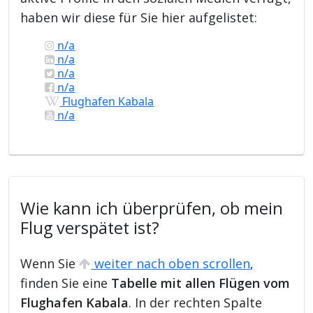
haben wir diese für Sie hier aufgelistet:
n/a
n/a
n/a
n/a
Flughafen Kabala
n/a
Wie kann ich überprüfen, ob mein
Flug verspätet ist?
Wenn Sie
weiter nach oben scrollen
,
finden Sie eine
Tabelle mit allen Flügen vom
Flughafen Kabala
. In der rechten Spalte