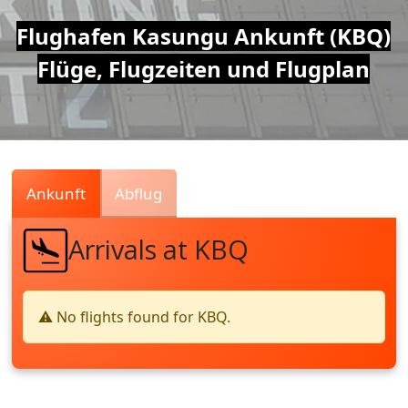
Air
Flughafen Kasungu Ankunft (KBQ)
Flüge, Flugzeiten und Flugplan
Traffic
Live
Ankunft
Abflug
Arrivals at KBQ
⚠️ No flights found for KBQ.