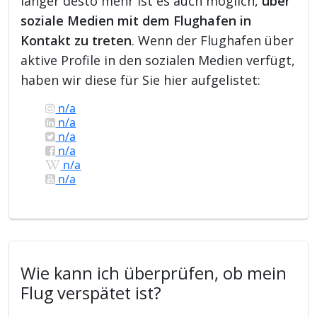
länger desto mehr ist es auch möglich,
über
soziale Medien mit dem Flughafen in
Kontakt zu treten
. Wenn der Flughafen über
aktive Profile in den sozialen Medien verfügt,
haben wir diese für Sie hier aufgelistet:
n/a
n/a
n/a
n/a
n/a
n/a
Wie kann ich überprüfen, ob mein
Flug verspätet ist?