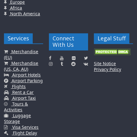
Europe
Africa
North America
Services
Connect
Legal Stuff
With Us
Merchandise
(EU)
Merchandise
Site Notice
(US, CA, AU)
Privacy Policy
Airport Hotels
Airport Parking
Flights
Rent a Car
Airport Taxi
Tours &
Activities
Luggage
Storage
Visa Services
Flight Delay