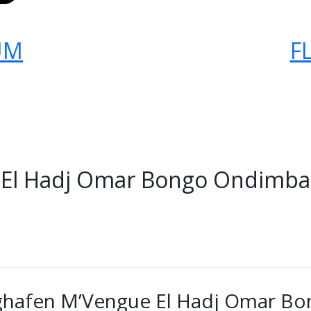
UM
F
El Hadj Omar Bongo Ondimba 
lughafen M’Vengue El Hadj Omar 