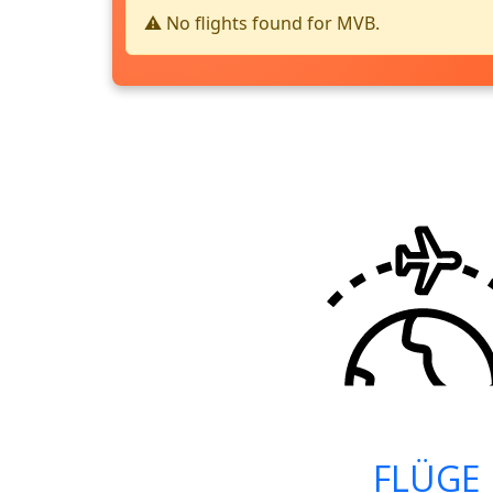
⚠️ No flights found for MVB.
FLÜGE