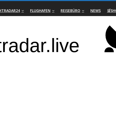
GHTRADAR24
FLUGHAFEN
REISEBÜRO
NEWS
🛒SH