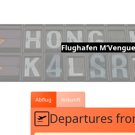
Air
Traffic
Live
Flughafen M’Vengue
Abflug
Ankunft
Departures fr