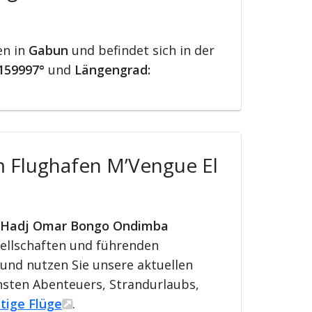
en in
Gabun
und befindet sich in der
6159997°
und
Längengrad:
m Flughafen M’Vengue El
El Hadj Omar Bongo Ondimba
sellschaften und führenden
n und nutzen Sie unsere aktuellen
hsten Abenteuers, Strandurlaubs,
tige Flüge
.