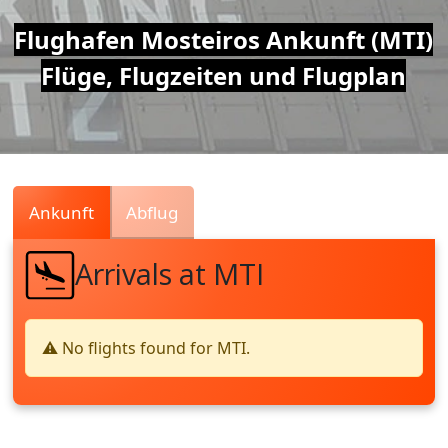
Air
Flughafen Mosteiros Ankunft (MTI)
Flüge, Flugzeiten und Flugplan
Traffic
Live
Ankunft
Abflug
Arrivals at MTI
⚠️ No flights found for MTI.