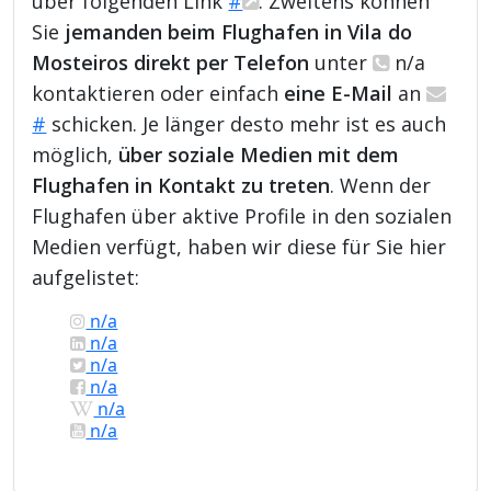
über folgenden Link
#
. Zweitens können
Sie
jemanden beim Flughafen in Vila do
Mosteiros direkt per Telefon
unter
n/a
kontaktieren oder einfach
eine E-Mail
an
#
schicken. Je länger desto mehr ist es auch
möglich,
über soziale Medien mit dem
Flughafen in Kontakt zu treten
. Wenn der
Flughafen über aktive Profile in den sozialen
Medien verfügt, haben wir diese für Sie hier
aufgelistet:
n/a
n/a
n/a
n/a
n/a
n/a