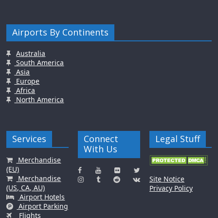
Airports By Continents
Australia
South America
Asia
Europe
Africa
North America
Services
Connect
Legal Stuff
With Us
Merchandise
(EU)
Merchandise
Site Notice
(US, CA, AU)
Privacy Policy
Airport Hotels
Airport Parking
Flights