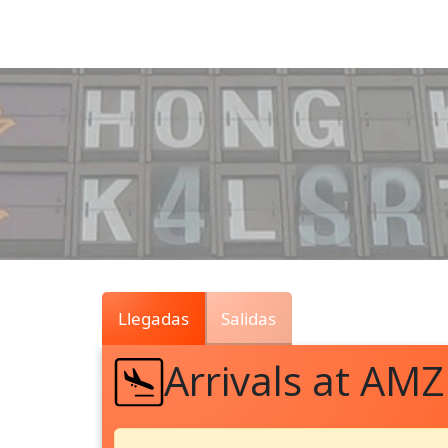
Air
Traffic
Live
Llegadas
Salidas
Arrivals at AMZ