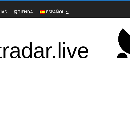
IAS
🛒TIENDA
ESPAÑOL