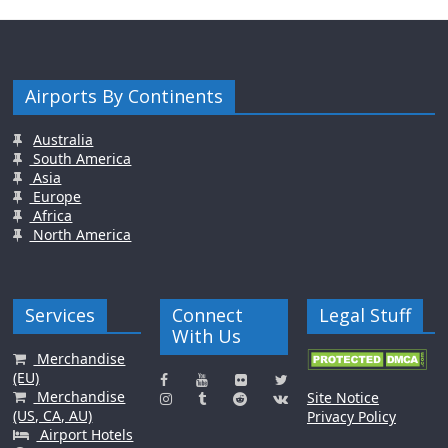
Airports By Continents
Australia
South America
Asia
Europe
Africa
North America
Services
Connect
Legal Stuff
With Us
Merchandise
(EU)
Merchandise
Site Notice
(US, CA, AU)
Privacy Policy
Airport Hotels