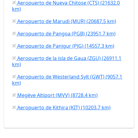
Aeropuerto de Nueva Chitose (CTS) (21632.0
km)
Aeropuerto de Marudi (MUR) (20687.5 km)
Aeropuerto de Pangoa (PGB) (23951.7 km)
Aeropuerto de Panjgur (PJG) (14557.3 km)
Aeropuerto de la isla de Gaua (ZGU) (26911.1
km)
Aeropuerto de Westerland Sylt (GWT) (9057.1
km)
Megève Altiport (MVV) (8728.4 km)
Aeropuerto de Kithira (KIT) (10203.7 km)