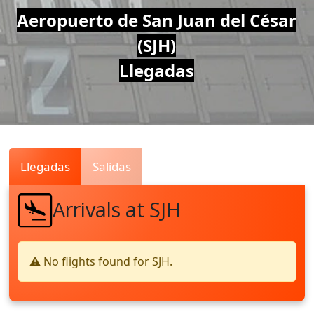
Air
Aeropuerto de San Juan del César
(SJH)
Traffic
Llegadas
Live
Llegadas
Salidas
Arrivals at SJH
⚠️ No flights found for SJH.