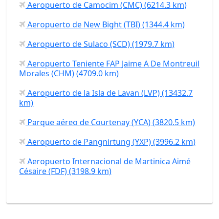
Aeropuerto de Camocim (CMC) (6214.3 km)
Aeropuerto de New Bight (TBI) (1344.4 km)
Aeropuerto de Sulaco (SCD) (1979.7 km)
Aeropuerto Teniente FAP Jaime A De Montreuil
Morales (CHM) (4709.0 km)
Aeropuerto de la Isla de Lavan (LVP) (13432.7
km)
Parque aéreo de Courtenay (YCA) (3820.5 km)
Aeropuerto de Pangnirtung (YXP) (3996.2 km)
Aeropuerto Internacional de Martinica Aimé
Césaire (FDF) (3198.9 km)