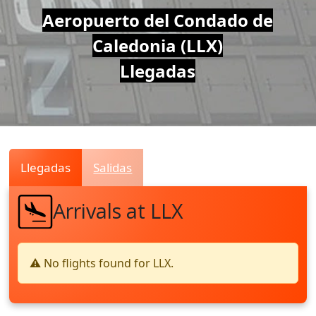
Air
Aeropuerto del Condado de
Caledonia (LLX)
Traffic
Llegadas
Live
Llegadas
Salidas
Arrivals at LLX
⚠️ No flights found for LLX.