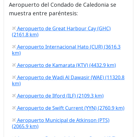
Aeropuerto del Condado de Caledonia se
muestra entre paréntesis:
Aeropuerto de Great Harbour Cay (GHC)
(2161.8 km)
Aeropuerto Internacional Hato (CUR) (3616.3
km)
Aeropuerto de Kamarata (KTV) (4432.9 km)
Aeropuerto de Wadi Al Dawasir (WAE) (11320.8
km)
Aeropuerto de Ilford (ILF) (2109.3 km)
Aeropuerto de Swift Current (YYN) (2760.9 km)
Aeropuerto Municipal de Atkinson (PTS)
(2065.9 km)