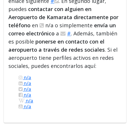
enlace siguiente
#
. En segundo lugar,
puedes
contactar con alguien en
Aeropuerto de Kamarata directamente por
teléfono
en
n/a o simplemente
envía un
correo electrónico
a
#
. Además, también
es posible
ponerse en contacto con el
aeropuerto a través de redes sociales
. Si el
aeropuerto tiene perfiles activos en redes
sociales, puedes encontrarlos aquí:
n/a
n/a
n/a
n/a
n/a
n/a