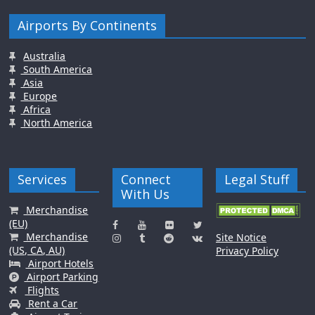
Airports By Continents
Australia
South America
Asia
Europe
Africa
North America
Services
Connect
Legal Stuff
With Us
Merchandise
(EU)
Merchandise
Site Notice
(US, CA, AU)
Privacy Policy
Airport Hotels
Airport Parking
Flights
Rent a Car