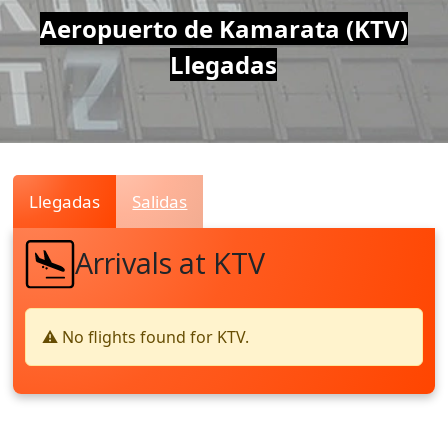
Air
Aeropuerto de Kamarata (KTV)
Llegadas
Traffic
Live
Llegadas
Salidas
Arrivals at KTV
⚠️ No flights found for KTV.