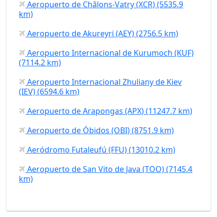
Aeropuerto de Châlons-Vatry (XCR) (5535.9
km)
Aeropuerto de Akureyri (AEY) (2756.5 km)
Aeropuerto Internacional de Kurumoch (KUF)
(7114.2 km)
Aeropuerto Internacional Zhuliany de Kiev
(IEV) (6594.6 km)
Aeropuerto de Arapongas (APX) (11247.7 km)
Aeropuerto de Óbidos (OBI) (8751.9 km)
Aeródromo Futaleufú (FFU) (13010.2 km)
Aeropuerto de San Vito de Java (TOO) (7145.4
km)