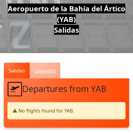
Air
Aeropuerto de la Bahía del Ártico
(YAB)
Traffic
Salidas
Live
Salidas
Llegadas
Departures from YAB
⚠️ No flights found for YAB.