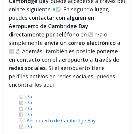
Cambridge Bay
puede accederse a través del
enlace siguiente
#
. En segundo lugar,
puedes
contactar con alguien en
Aeropuerto de Cambridge Bay
directamente por teléfono
en
n/a o
simplemente
envía un correo electrónico
a
#
. Además, también es posible
ponerse
en contacto con el aeropuerto a través de
redes sociales
. Si el aeropuerto tiene
perfiles activos en redes sociales, puedes
encontrarlos aquí:
n/a
n/a
n/a
n/a
Aeropuerto de Cambridge Bay
n/a