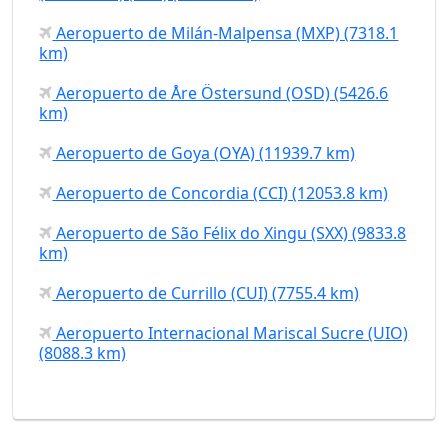
Aeropuerto de Milán-Malpensa (MXP) (7318.1
km)
Aeropuerto de Åre Östersund (OSD) (5426.6
km)
Aeropuerto de Goya (OYA) (11939.7 km)
Aeropuerto de Concordia (CCI) (12053.8 km)
Aeropuerto de São Félix do Xingu (SXX) (9833.8
km)
Aeropuerto de Currillo (CUI) (7755.4 km)
Aeropuerto Internacional Mariscal Sucre (UIO)
(8088.3 km)