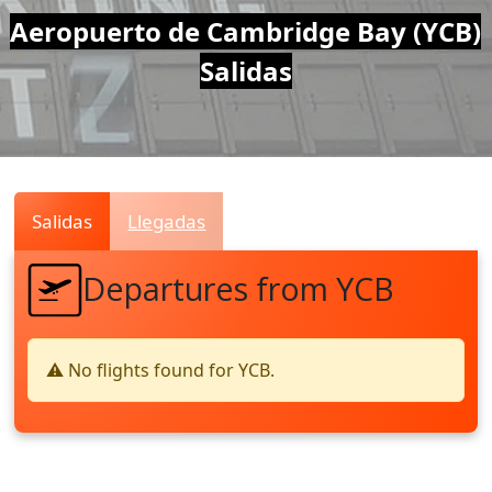
Air
Aeropuerto de Cambridge Bay (YCB)
Salidas
Traffic
Live
Salidas
Llegadas
Departures from YCB
⚠️ No flights found for YCB.