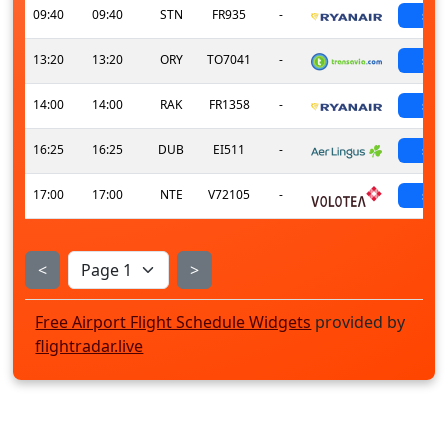
09:40
09:40
STN
FR935
-
sch
13:20
13:20
ORY
TO7041
-
sch
14:00
14:00
RAK
FR1358
-
sch
16:25
16:25
DUB
EI511
-
sch
17:00
17:00
NTE
V72105
-
sch
<
>
Free Airport Flight Schedule Widgets
provided by
flightradar.live