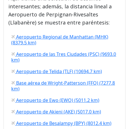
interesantes; además, la distancia lineal a
Aeropuerto de Perpignan-Rivesaltes
(Llabanère) se muestra entre paréntesis:
Aeropuerto Regional de Manhattan (MHK)
(8379.5 km)
Aeropuerto de las Tres Ciudades (PSC) (9693.0
km)
Aeropuerto de Telida (TLF) (10694.7 km)
Base aérea de Wright-Patterson (FFO) (7277.8
km)
Aeropuerto de Ewo (EWO) (5011.2 km)
Aeropuerto de Akieni (AKE) (5017.0 km)
Aeropuerto de Besalampy (BPY) (8012.4 km)