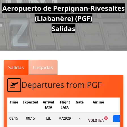
Air
Aeropuerto de Perpignan-Rivesaltes
(Llabanère) (PGF)
Traffic
Salidas
Live
Salidas
Llegadas
Departures from PGF
Time
Expected
Arrival
Flight
Gate
Airline
St
IATA
IATA
08:15
08:15
LIL
V72929
-
sch