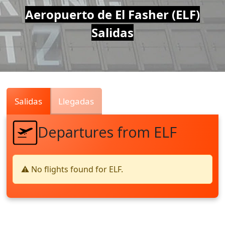
Air
Aeropuerto de El Fasher (ELF)
Salidas
Traffic
Live
Salidas
Llegadas
Departures from ELF
⚠️ No flights found for ELF.