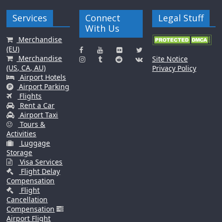
Services
Connect
Legal Stuff
With Us
Merchandise
(EU)
Merchandise
Site Notice
(US, CA, AU)
Privacy Policy
Airport Hotels
Airport Parking
Flights
Rent a Car
Airport Taxi
Tours &
Activities
Luggage
Storage
Visa Services
Flight Delay
Compensation
Flight
Cancellation
Compensation
Airport Flight