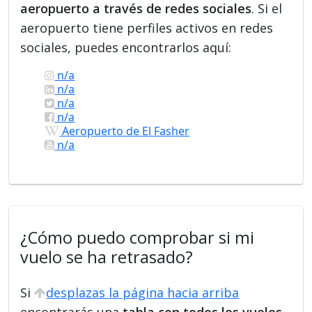
aeropuerto a través de redes sociales
. Si el
aeropuerto tiene perfiles activos en redes
sociales, puedes encontrarlos aquí:
n/a
n/a
n/a
n/a
Aeropuerto de El Fasher
n/a
¿Cómo puedo comprobar si mi
vuelo se ha retrasado?
Si
desplazas la página hacia arriba
encontrarás una
tabla con todos los vuelos