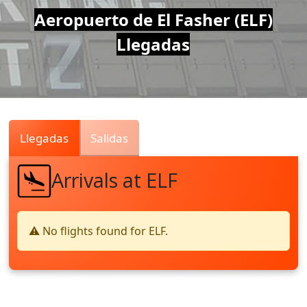
Air
Aeropuerto de El Fasher (ELF)
Llegadas
Traffic
Live
Llegadas
Salidas
Arrivals at ELF
⚠️ No flights found for ELF.