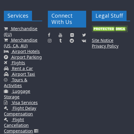
Services
Connect
Legal Stuff
With Us
Merchandise
(EU)
Merchandise
Site Notice
(US, CA, AU)
Privacy Policy
Airport Hotels
Airport Parking
Flights
Rent a Car
Airport Taxi
Tours &
Activities
Luggage
Storage
Visa Services
Flight Delay
Compensation
Flight
Cancellation
Compensation