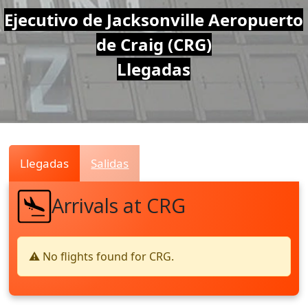
Air
Ejecutivo de Jacksonville Aeropuerto
de Craig (CRG)
Traffic
Llegadas
Live
Llegadas
Salidas
Arrivals at CRG
⚠️ No flights found for CRG.