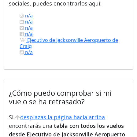
sociales, puedes encontrarlos aquí:
n/a
n/a
n/a
n/a
Ejecutivo de Jacksonville Aeropuerto de
Craig
n/a
¿Cómo puedo comprobar si mi
vuelo se ha retrasado?
Si
desplazas la página hacia arriba
encontrarás una
tabla con todos los vuelos
desde Ejecutivo de Jacksonville Aeropuerto