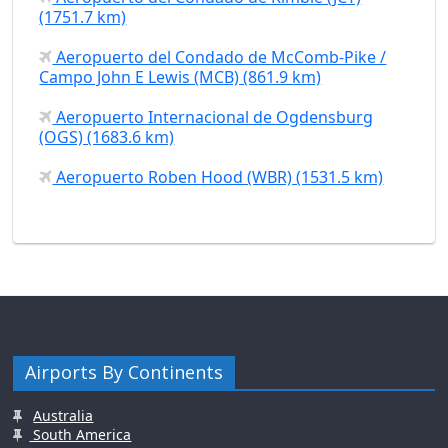
(1751.7 km)
Aeropuerto del Condado de McComb-Pike /
Campo John E Lewis (MCB) (861.9 km)
Aeropuerto Internacional de Ogdensburg
(OGS) (1683.6 km)
Aeropuerto Roben Hood (WBR) (1531.5 km)
Airports By Continents
Australia
South America