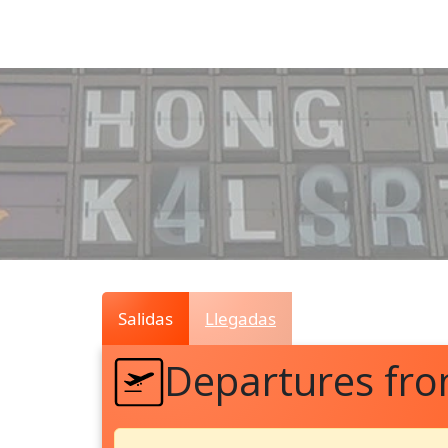
Air
Traffic
Live
Salidas
Llegadas
Departures fro