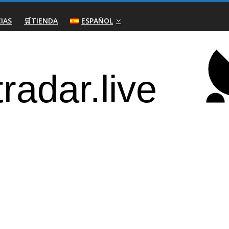
IAS
🛒TIENDA
ESPAÑOL