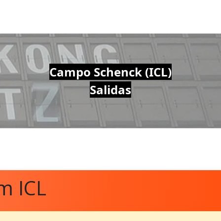
Campo Schenck (ICL)
Salidas
m ICL